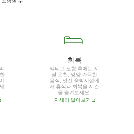
 포함할 수
회복
악
액티브 모험 후에는 지
위한
열 온천, 영양 가득한
이
음식, 멋진 숙박시설에
세
서 휴식과 회복을 시간
을 즐겨보세요.
opens in new window)
(opens in new windo
자세히 알아보기