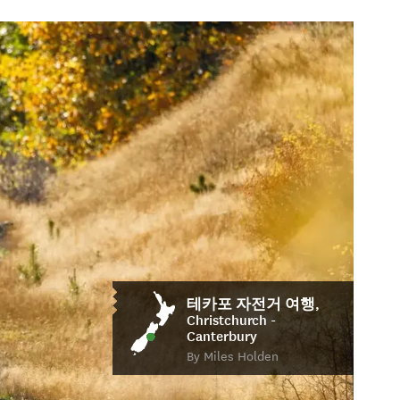
테카포 자전거 여행,
Christchurch -
Canterbury
By Miles Holden