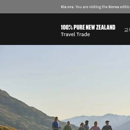
Kia ora
. You are visiting the
Korea
editio
교