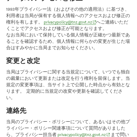
1993年プライバシー法（およびその他の適用法）に基づき、
利用者は当局が保有する個人情報へのアクセスおよび修正の
(opens in new window)
権利を有します。
privacypolicy@tnz.govt.nz
へご連絡いただ
くことでアクセスおよび修正が可能となります。
なお当局において保持している個人情報が正確かつ最新であ
ることを確認するため、個人情報に何らかの変更が生じた場
合はすみやかに当局までお知らせください。
変更と改定
当局はプライバシーに関する当規定について、いつでも独自
の裁量において更新または改定を行う権利を留保します。当
規定の変更事項は、当サイト上で公開した時点から有効とな
ります。 定期的に当規定の改変や更新を確認してくださ
い。
連絡先
当局のプライバシー・ポリシーについて、あるいはその他プ
ライバシー・ポリシー関連事項について質問がありました
(opens in new w
ら、プライバシー担当者
privacypolicy@tnz.govt.nz
まで問い