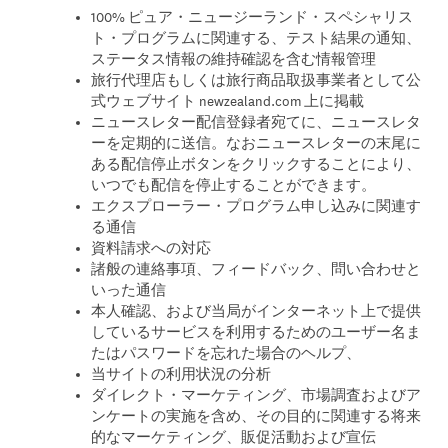
100% ピュア・ニュージーランド・スペシャリス
ト・プログラムに関連する、テスト結果の通知、
ステータス情報の維持確認を含む情報管理
旅行代理店もしくは旅行商品取扱事業者として公
式ウェブサイト newzealand.com 上に掲載
ニュースレター配信登録者宛てに、ニュースレタ
ーを定期的に送信。なおニュースレターの末尾に
ある配信停止ボタンをクリックすることにより、
いつでも配信を停止することができます。
エクスプローラー・プログラム申し込みに関連す
る通信
資料請求への対応
諸般の連絡事項、フィードバック、問い合わせと
いった通信
本人確認、および当局がインターネット上で提供
しているサービスを利用するためのユーザー名ま
たはパスワードを忘れた場合のヘルプ、
当サイトの利用状況の分析
ダイレクト・マーケティング、市場調査およびア
ンケートの実施を含め、その目的に関連する将来
的なマーケティング、販促活動および宣伝