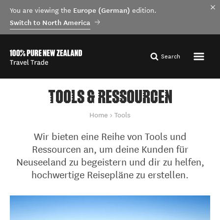
Europe (German)
You are viewing the
edition.
Switch to North America
Search
TOOLS & RESSOURCEN
You are here
Home
Tools
Wir bieten eine Reihe von Tools und
Ressourcen an, um deine Kunden für
Haupapa Tasman Glacier, Christchurch - Canterbury
Neuseeland zu begeistern und dir zu helfen,
hochwertige Reisepläne zu erstellen.
By Miles Holden
Marketing Hub