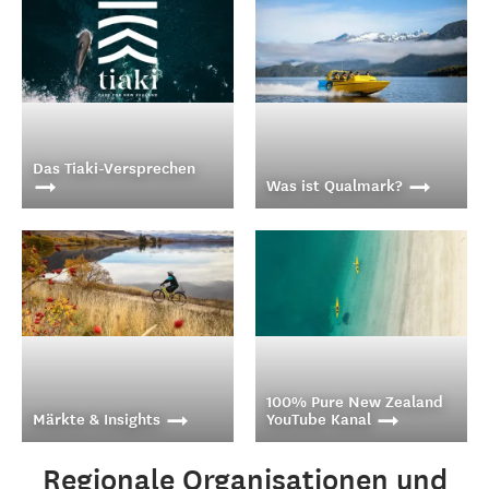
Wirf einen Blick auf unsere Kampagnen und lass dich von
Neuseelands einmaliger Vielfalt inspirieren
Das Tiaki-Versprechen
Was ist Qualmark?
Erfahre, wie Besucher
Erfahre mehr über
ihren Beitrag zum Erhalt
Qualmark – das offizielle
der neuseeländischen
neuseländische
Natur und Kultur leisten
Qualitätssiegel.
können
100% Pure New Zealand
Märkte & Insights
YouTube Kanal
Regionale Organisationen und